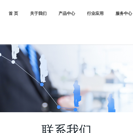
首 页
关于我们
产品中心
行业应用
服务中心
联系我们