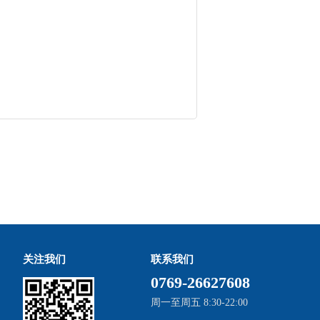
关注我们
联系我们
0769-26627608
周一至周五 8:30-22:00