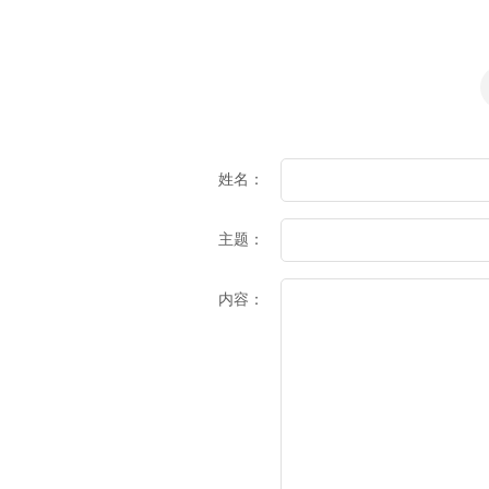
姓名：
主题：
内容：